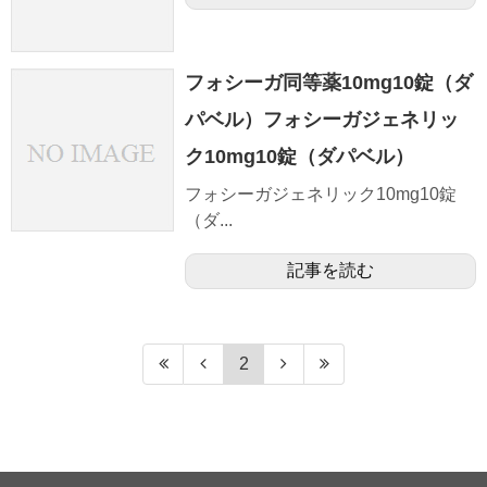
フォシーガ同等薬10mg10錠（ダ
パベル）フォシーガジェネリッ
ク10mg10錠（ダパベル）
フォシーガジェネリック10mg10錠
（ダ...
記事を読む
2